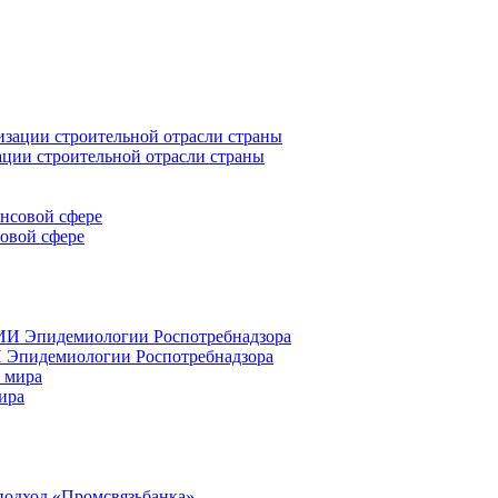
ации строительной отрасли страны
совой сфере
 Эпидемиологии Роспотребнадзора
ира