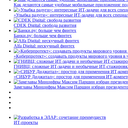
Как делаются самые удобные мобильные приложения: по
«Улыбка радуги»: интересные ИТ-задачи для всех специа
CDEK Digital: свобода развития
Банки.ру: больше чем финтех
Alfa Digital: нескучный финтех
«Киберпротект»: создавать продукты мирового уровня в
ГНИВЦ: сложные ИТ‑задачи и необычные ИТ‑стажировк
«СИБУР Диджитал»: простор для применения ИТ-компе
Замглавы Минцифры Максим Паршин избран президенто
ИТ-проекты