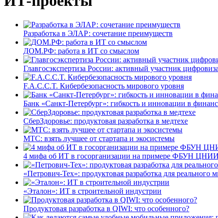
ИТ-проекты
Разработка в ЭЛАР: сочетание преимуществ
ДОМ.РФ: работа в ИТ со смыслом
Главгосэкспертиза России: активный участник цифровиз
F.A.C.C.T. Кибербезопасность мирового уровня
Банк «Санкт-Петербург»: гибкость и инновации в финан
СберЗдоровье: продуктовая разработка в медтехе
МТС: взять лучшее от стартапа и экосистемы
4 мифа об ИТ в госорганизации на примере ФБУН ЦНИИ
«Петрович-Тех»: продуктовая разработка для реального м
«Эталон»: ИТ в строительной индустрии
Продуктовая разработка в QIWI: что особенного?