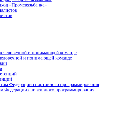
дход «Промсвязьбанка»
листов
 человечной и понимающей команде
и
тенций
м Федерации спортивного программирования