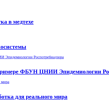
ка в медтехе
косистемы
а примере ФБУН ЦНИИ Эпидемиологии Ро
ботка для реального мира