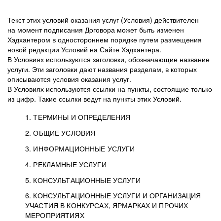
Текст этих условий оказания услуг (Условия) действителен
на момент подписания Договора может быть изменен
Хэдхантером в одностороннем порядке путем размещения
новой редакции Условий на Сайте Хэдхантера.
В Условиях используются заголовки, обозначающие название
услуги. Эти заголовки дают названия разделам, в которых
описываются условия оказания услуг.
В Условиях используются ссылки на пункты, состоящие только
из цифр. Такие ссылки ведут на пункты этих Условий.
1. ТЕРМИНЫ И ОПРЕДЕЛЕНИЯ
2. ОБЩИЕ УСЛОВИЯ
3. ИНФОРМАЦИОННЫЕ УСЛУГИ
1.1. Хэдхантер, или
Хэдхантер, ООО
4. РЕКЛАМНЫЕ УСЛУГИ
HeadHunter, или
«Хэдхантер», ИНН
2.1. Типы и статусы регистрации
5. КОНСУЛЬТАЦИОННЫЕ УСЛУГИ
Исполнитель
7718620740, адрес:
Типы регистрации
3.1. Предоставление доступа к базе данных
2.2. Активация услуг
6. КОНСУЛЬТАЦИОННЫЕ УСЛУГИ И ОРГАНИЗАЦИЯ
125047, г. Москва,
резюме с предложениями Соискателей
Описание и активация
УЧАСТИЯ В КОНКУРСАХ, ЯРМАРКАХ И ПРОЧИХ
2.1.1. Заказчику может быть присвоен один
4.0. Общие условия оказания рекламных услуг
внутригородская
о трудоустройстве с возможностью просмотра
МЕРОПРИЯТИЯХ
из Типов регистраций.
территория
4.0.1. Хэдхантер оказывает Заказчику услугу