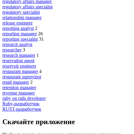
regulatory affairs manager
regulatory affairs specialist
regulatory specialist
relationship manager
release engineer
reporting analyst
2
reporting manager
26
reporting specialist
31
research analyst
researcher
3
research manager
1
reservation agent
reservoir engineer
restaurant manager
4
restaurant supervisor
retail manager
2
retention manager
revenue manager
ruby on rails developer
Ruby-разработчик
RUST-разработчик
Скачайте приложение