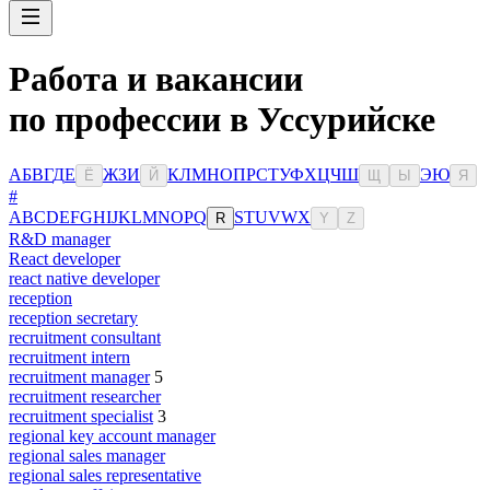
Работа и вакансии
по профессии в Уссурийске
А
Б
В
Г
Д
Е
Ж
З
И
К
Л
М
Н
О
П
Р
С
Т
У
Ф
Х
Ц
Ч
Ш
Э
Ю
Ё
Й
Щ
Ы
Я
#
A
B
C
D
E
F
G
H
I
J
K
L
M
N
O
P
Q
S
T
U
V
W
X
R
Y
Z
R&D manager
React developer
react native developer
reception
reception secretary
recruitment consultant
recruitment intern
recruitment manager
5
recruitment researcher
recruitment specialist
3
regional key account manager
regional sales manager
regional sales representative