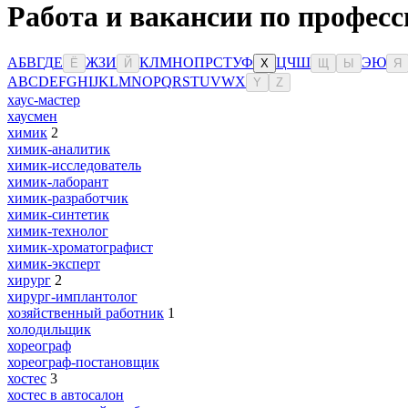
Работа и вакансии по професс
А
Б
В
Г
Д
Е
Ж
З
И
К
Л
М
Н
О
П
Р
С
Т
У
Ф
Ц
Ч
Ш
Э
Ю
Ё
Й
Х
Щ
Ы
Я
A
B
C
D
E
F
G
H
I
J
K
L
M
N
O
P
Q
R
S
T
U
V
W
X
Y
Z
хаус-мастер
хаусмен
химик
2
химик-аналитик
химик-исследователь
химик-лаборант
химик-разработчик
химик-синтетик
химик-технолог
химик-хроматографист
химик-эксперт
хирург
2
хирург-имплантолог
хозяйственный работник
1
холодильщик
хореограф
хореограф-постановщик
хостес
3
хостес в автосалон