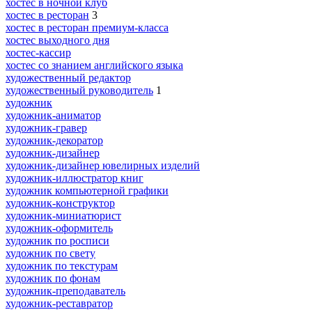
хостес в ночной клуб
хостес в ресторан
3
хостес в ресторан премиум-класса
хостес выходного дня
хостес-кассир
хостес со знанием английского языка
художественный редактор
художественный руководитель
1
художник
художник-аниматор
художник-гравер
художник-декоратор
художник-дизайнер
художник-дизайнер ювелирных изделий
художник-иллюстратор книг
художник компьютерной графики
художник-конструктор
художник-миниатюрист
художник-оформитель
художник по росписи
художник по свету
художник по текстурам
художник по фонам
художник-преподаватель
художник-реставратор